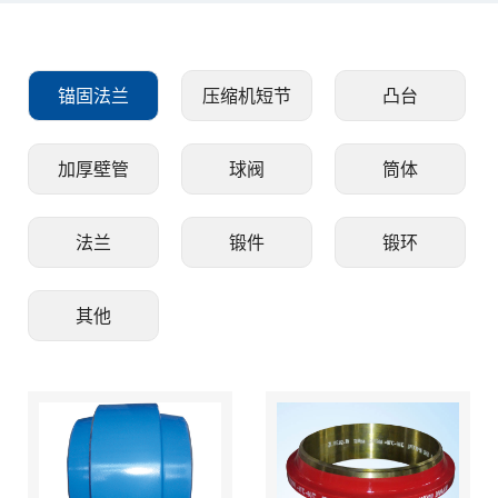
加入众立
锚固法兰
压缩机短节
凸台
联系我们
加厚壁管
球阀
筒体
中/EN
法兰
锻件
锻环
其他