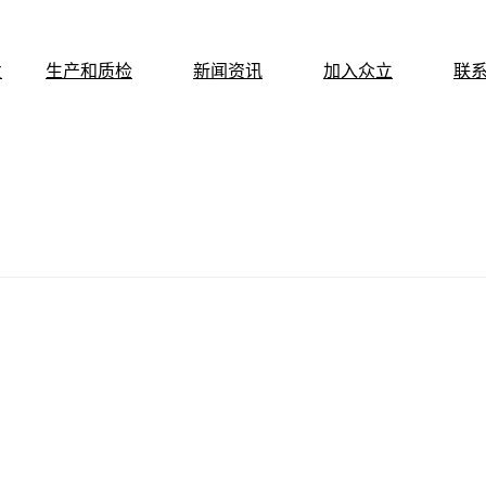
发
生产和质检
新闻资讯
加入众立
联