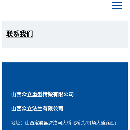
首页
联系我们
走进众立
产品中心
技术研发
山西众立重型精锻有限公司
生产和质检
山西众立法兰有限公司
新闻资讯
地址：山西定襄县滹沱河大桥北桥头(机场大道路西)